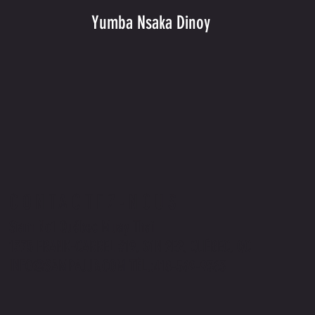
Yumba Nsaka Dinoy
CONTACTEZ-NOUS
Siam No1 Québec Muay Thai
1375 FRANK-CARREL #19, G1N 2E2, QUÉBEC, QC
INFO@SAMPAJJB.COM
TÉL.:418-569-9363