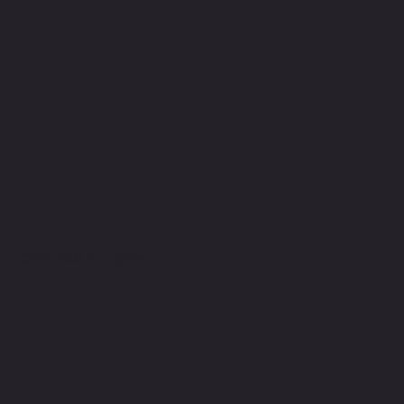
©2016 SIAM No1 Québec